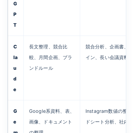
G
P
T
C
長文整理、競合比
競合分析、企画書、
la
較、月間企画、ブラ
イン、長い会議資料
u
ンドルール
d
e
G
Google系資料、表、
Instagram数値の
e
画像、ドキュメント
ドシート分析、社内
m
の整理