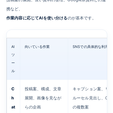
携など、
作業内容に応じてAIを使い分ける
のが基本です。
AI
向いている作業
SNSでの具体的な利用例
ツ
ー
ル
C
投稿案、構成、文章
キャプション案、リ
h
展開、画像を見なが
ルーセル見出し、CT
at
らの企画
の複数案