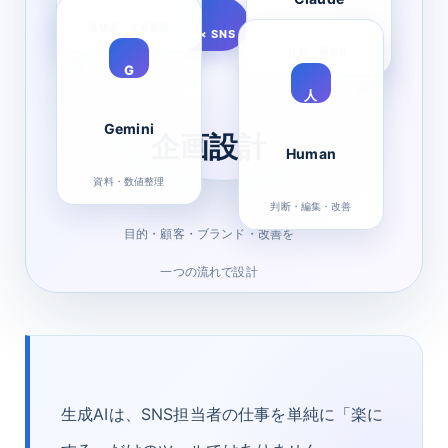
投稿案・文章展開
AI × SNS
比較・構造化
G
人
Gemini
企画設計
Human
資料・数値整理
判断・編集・改善
目的・顧客・ブランド・改善を
一つの流れで設計
生成AIは、SNS担当者の仕事を単純に「楽に