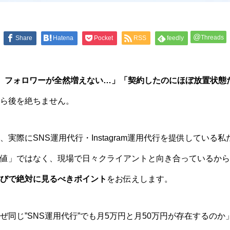
@
Threads
Share
Hatena
Pocket
RSS
feedly
、フォロワーが全然増えない…」「契約したのにほぼ放置状態
ら後を絶ちません。
実際にSNS運用代行・Instagram運用代行を提供している
値」ではなく、現場で日々クライアントと向き合っているから
びで絶対に見るべきポイント
をお伝えします。
ぜ同じ”SNS運用代行”でも月5万円と月50万円が存在するの