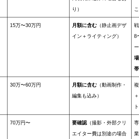
り）
こ
15万〜30万円
月額に含む
（静止画デザ
戦
イン＋ライティング）
8
ー
場
帯
30万〜60万円
月額に含む
（動画制作・
複
編集も込み）
＋
ト
70万円〜
要確認
（撮影・外部クリ
専
エイター費は別途の場合
業