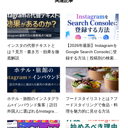
関連記事
インスタの代替テキストと
【2026年最新】Instagramを
は？見方・書き方・効果を徹
Google Search Consoleに登
底解説
録する方法｜投稿別の検索流
入・Facebook対応・LLMO
を解説
ホテル・旅館のインスタグラ
フードスタイリストとは？フ
ム×インバウンド集客｜訪日
ードスタイリングで食品・料
外国人に選ばれるInstagram
理を魅力的に見せる方法
運用の実践ポイント