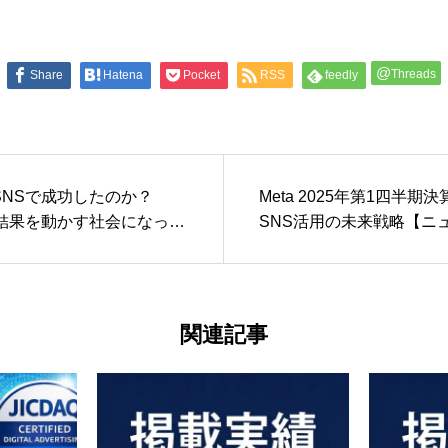
@
Threads
Share
Hatena
Pocket
RSS
feedly
SNSで成功したのか？
Meta 2025年第1四半期
挙結果を動かす社会になった
SNS活用の未来戦略【ニ
点】
関連記事