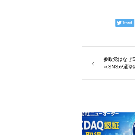
Tweet
参政党はなぜ
≪SNSが選
≫