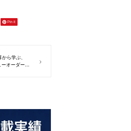
Pin it
決算から学ぶ、
ューオーダー視