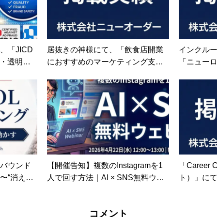
「JICD
居抜きの神様にて、「飲食店開業
インクル
質・透明
におすすめのマーケティング支援
「ニュー
制を第三
会社」として紹介されました。
掲載され
ンバウンド
【開催告知】複数のInstagramを1
「Career
〜“消えな
人で回す方法｜AI × SNS無料ウェ
ト）」に
する訪日プ
ビナーを4月22日に開催
のインタ
rder ×I
した
コメント