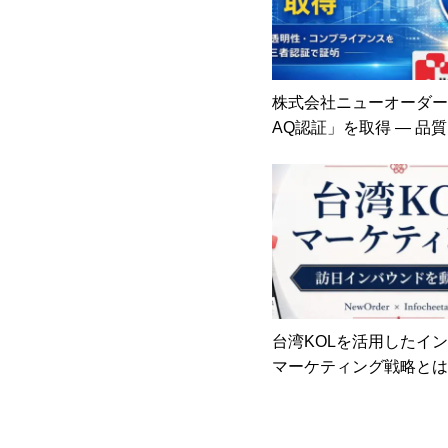
株式会社ニューオーダー、
AQ認証」を取得 — 品
性・コンプライアンス体
者評価で証明
台湾KOLを活用したイ
マーケティング戦略とは
い広告資産”として機能
ロモーション設計〜（NewO
nfocheetah社）