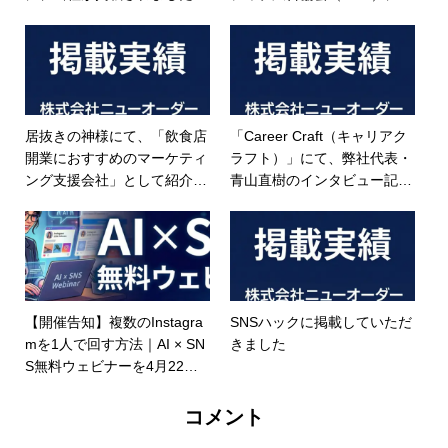
会
居抜きの神様にて、「飲食店
「Career Craft（キャリアク
開業におすすめのマーケティ
ラフト）」にて、弊社代表・
ング支援会社」として紹介さ
青山直樹のインタビュー記事
れました。
が公開されました
【開催告知】複数のInstagra
SNSハックに掲載していただ
mを1人で回す方法｜AI × SN
きました
S無料ウェビナーを4月22日
に開催
コメント