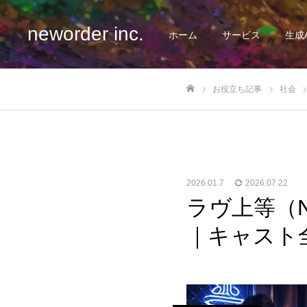
neworder inc.
ホーム
サービス
生成
お役立ち記事
社会
ホーム
2026.01.7
2026.07.22
ラヴ上等（N
｜キャスト