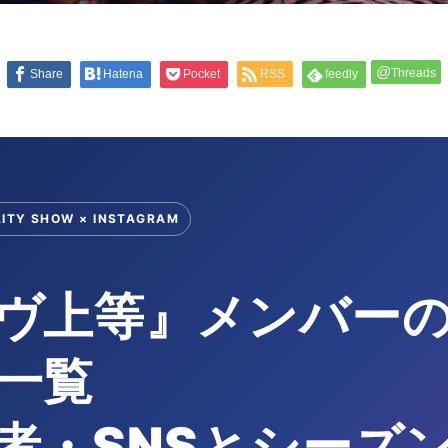
@
Threads
Share
Hatena
Pocket
RSS
feedly
LITY SHOW × INSTAGRAM
ヴ上等』メンバー
一覧
者・SNSとシーズン