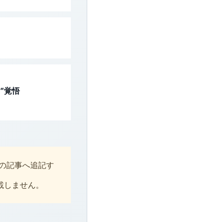
”覚悟
この記事へ追記す
載しません。