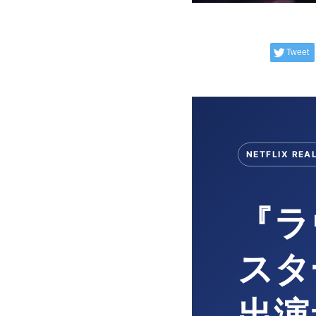
Tweet
NETFLIX REA
『ラ
スタ
出演