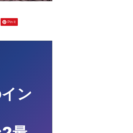
Pin it
のイン
2最