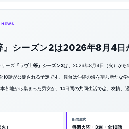
T NEWS
』シーズン2は2026年8月4
ィシリーズ
『ラヴ上等』シーズン2
は、2026年8月4日（火）か
全10話が公開される予定です。舞台は沖縄の海を望む新たな
本各地から集まった男女が、14日間の共同生活で恋、友情、
。
配信形式
（火）
毎週火曜・3週・全10話