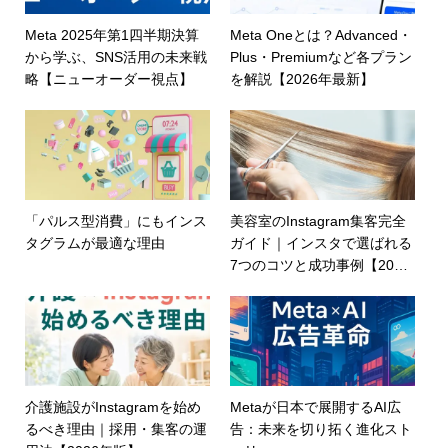
Meta 2025年第1四半期決算
Meta Oneとは？Advanced・
から学ぶ、SNS活用の未来戦
Plus・Premiumなど各プラン
略【ニューオーダー視点】
を解説【2026年最新】
「パルス型消費」にもインス
美容室のInstagram集客完全
タグラムが最適な理由
ガイド｜インスタで選ばれる
7つのコツと成功事例【2026
年版】
介護施設がInstagramを始め
Metaが日本で展開するAI広
るべき理由｜採用・集客の運
告：未来を切り拓く進化スト